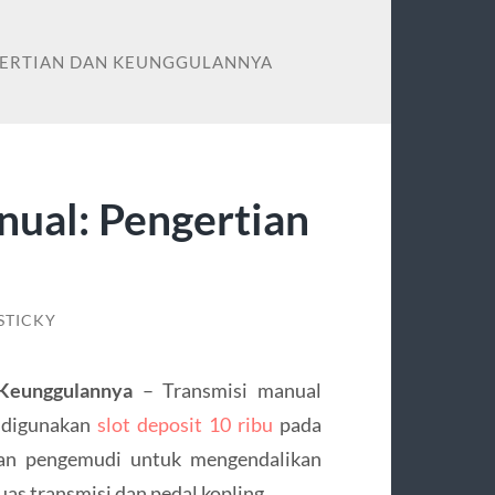
NGERTIAN DAN KEUNGGULANNYA
nual: Pengertian
STICKY
 Keunggulannya
– Transmisi manual
g digunakan
slot deposit 10 ribu
pada
kan pengemudi untuk mengendalikan
as transmisi dan pedal kopling.