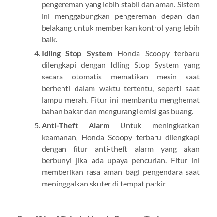
pengereman yang lebih stabil dan aman. Sistem
ini menggabungkan pengereman depan dan
belakang untuk memberikan kontrol yang lebih
baik.
Idling Stop System
Honda Scoopy terbaru
dilengkapi dengan Idling Stop System yang
secara otomatis mematikan mesin saat
berhenti dalam waktu tertentu, seperti saat
lampu merah. Fitur ini membantu menghemat
bahan bakar dan mengurangi emisi gas buang.
Anti-Theft Alarm
Untuk meningkatkan
keamanan, Honda Scoopy terbaru dilengkapi
dengan fitur anti-theft alarm yang akan
berbunyi jika ada upaya pencurian. Fitur ini
memberikan rasa aman bagi pengendara saat
meninggalkan skuter di tempat parkir.