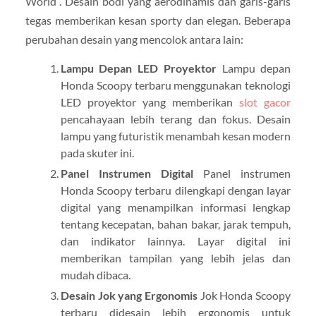
World”. Desain bodi yang aerodinamis dan garis-garis
tegas memberikan kesan sporty dan elegan. Beberapa
perubahan desain yang mencolok antara lain:
Lampu Depan LED Proyektor
Lampu depan
Honda Scoopy terbaru menggunakan teknologi
LED proyektor yang memberikan
slot gacor
pencahayaan lebih terang dan fokus. Desain
lampu yang futuristik menambah kesan modern
pada skuter ini.
Panel Instrumen Digital
Panel instrumen
Honda Scoopy terbaru dilengkapi dengan layar
digital yang menampilkan informasi lengkap
tentang kecepatan, bahan bakar, jarak tempuh,
dan indikator lainnya. Layar digital ini
memberikan tampilan yang lebih jelas dan
mudah dibaca.
Desain Jok yang Ergonomis
Jok Honda Scoopy
terbaru didesain lebih ergonomis untuk