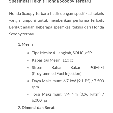
Spesifikasi Teknis Honda Scoopy Terbaru
Honda Scoopy terbaru hadir dengan spesifikasi teknis
yang mumpuni untuk memberikan performa terbaik.
Berikut adalah beberapa spesifikasi teknis dari Honda
Scoopy terbaru:
Mesin
Tipe Mesin: 4-Langkah, SOHC, eSP
Kapasitas Mesin: 110 cc
Sistem Bahan Bakar: PGM-FI
(Programmed Fuel Injection)
Daya Maksimum: 6,7 kW (9,1 PS) / 7.500
rpm
Torsi Maksimum: 9,4 Nm (0,96 kgf.m) /
6.000 rpm
Dimensi dan Berat