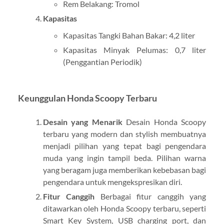
Rem Belakang: Tromol
Kapasitas
Kapasitas Tangki Bahan Bakar: 4,2 liter
Kapasitas Minyak Pelumas: 0,7 liter
(Penggantian Periodik)
Keunggulan Honda Scoopy Terbaru
Desain yang Menarik
Desain Honda Scoopy
terbaru yang modern dan stylish membuatnya
menjadi pilihan yang tepat bagi pengendara
muda yang ingin tampil beda. Pilihan warna
yang beragam juga memberikan kebebasan bagi
pengendara untuk mengekspresikan diri.
Fitur Canggih
Berbagai fitur canggih yang
ditawarkan oleh Honda Scoopy terbaru, seperti
Smart Key System, USB charging port, dan